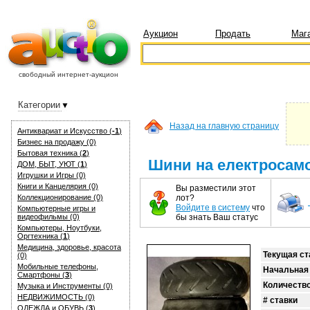
Аукцион
Продать
Маг
свободный интернет-аукцион
Категории
Назад на главную страницу
Антиквариат и Искуcство (
-1
)
Бизнес на продажу (0)
Бытовая техника (
2
)
Шини на електросамо
ДОМ, БЫТ, УЮТ (
1
)
Игрушки и Игры (0)
Книги и Канцелярия (0)
Вы разместили этот
Коллекционирование (0)
лот?
Войдите в систему
что
Компьютерные игры и
видеофильмы (0)
бы знать Ваш статус
Компьютеры, Ноутбуки,
Оргтехника (
1
)
Медицина, здоровье, красота
Текущая ст
(0)
Мобильные телефоны,
Начальная
Смартфоны (
3
)
Количеств
Музыка и Инструменты (0)
НЕДВИЖИМОСТЬ (0)
# ставки
ОДЕЖДА и ОБУВЬ (
3
)