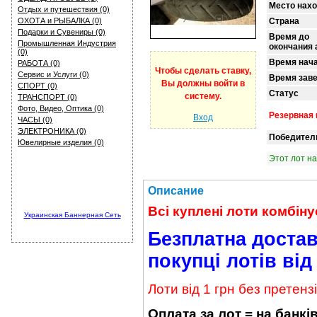
Место нах
Отдых и путешествия (0)
ОХОТА и РЫБАЛКА (0)
Страна
Подарки и Сувениры (0)
Время до
Промышленная Индустрия
окончания 
(0)
Время нач
РАБОТА (0)
Чтобы сделать ставку,
Сервис и Услуги (0)
Время зав
Вы должны войти в
СПОРТ (0)
Статус
систему.
ТРАНСПОРТ (0)
Фото, Видео, Оптика (0)
Резервная 
Вход
ЧАСЫ (0)
ЭЛЕКТРОНИКА (0)
Победител
Ювелирные изделия (0)
Этот лот н
Описание
Всі куплені лоти комбіну
Украинская Баннерная Сеть
Безплатна доста
покупці лотів від
Лоти від 1 грн без претенз
Оплата за лот = на бан