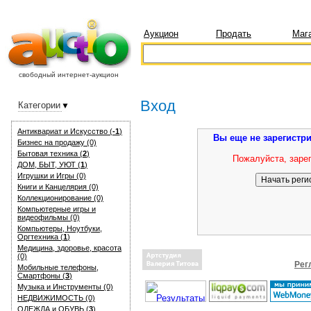
Аукцион
Продать
Маг
свободный интернет-аукцион
Вход
Категории
Антиквариат и Искуcство (
-1
)
Вы еще не зарегистр
Бизнес на продажу (0)
Бытовая техника (
2
)
Пожалуйста, зарег
ДОМ, БЫТ, УЮТ (
1
)
Игрушки и Игры (0)
Книги и Канцелярия (0)
Коллекционирование (0)
Компьютерные игры и
видеофильмы (0)
Компьютеры, Ноутбуки,
Оргтехника (
1
)
Медицина, здоровье, красота
(0)
Рег
Мобильные телефоны,
Смартфоны (
3
)
Музыка и Инструменты (0)
НЕДВИЖИМОСТЬ (0)
ОДЕЖДА и ОБУВЬ (
3
)