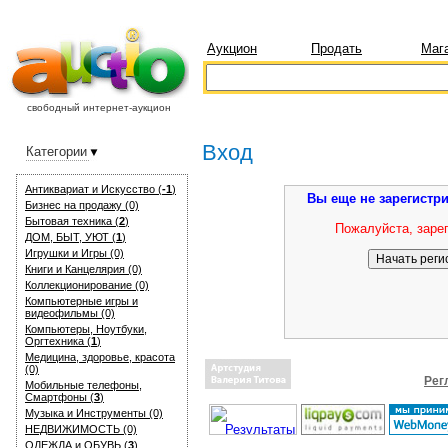
Аукцион
Продать
Маг
свободный интернет-аукцион
Вход
Категории
Антиквариат и Искуcство (
-1
)
Вы еще не зарегистр
Бизнес на продажу (0)
Бытовая техника (
2
)
Пожалуйста, зарег
ДОМ, БЫТ, УЮТ (
1
)
Игрушки и Игры (0)
Книги и Канцелярия (0)
Коллекционирование (0)
Компьютерные игры и
видеофильмы (0)
Компьютеры, Ноутбуки,
Оргтехника (
1
)
Медицина, здоровье, красота
(0)
Рег
Мобильные телефоны,
Смартфоны (
3
)
Музыка и Инструменты (0)
НЕДВИЖИМОСТЬ (0)
ОДЕЖДА и ОБУВЬ (
3
)