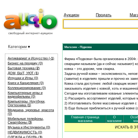
Аукцион
Продать
Маг
свободный интернет-аукцион
Категории
Магазин - Підкова
Антиквариат и Искуcство (
-1
)
Фирма «Подкова» была организована в 2004г.
Бизнес на продажу (0)
сварщики называли (да и сейчас называют) ко
Бытовая техника (
2
)
ковка – это дороже, чем сварка.
ДОМ, БЫТ, УЮТ (
1
)
Задача ручной ковки – эксклюзивность, непо
Игрушки и Игры (0)
(завитки) в изделиях пришли и прочно их зам
Книги и Канцелярия (0)
Ковка стала доступнее: любой сварщик может
Коллекционирование (0)
заказывать изделия с ковкой, хоть и машинной
Компьютерные игры и
Сегодня мы изготавливаем кованые элементы
видеофильмы (0)
1) Расширить ассортимент изделий, которые 
Компьютеры, Ноутбуки,
2) Изготавливать более массивные изделия 
Оргтехника (
1
)
3) Еще больше приблизиться к ручной ковке (
Медицина, здоровье, красота
(0)
Главная страница
О
Особ
Мобильные телефоны,
магазина
магазине
ма
Смартфоны (
3
)
ИСКАТЬ В 
Музыка и Инструменты (0)
НЕДВИЖИМОСТЬ (0)
ОДЕЖДА и ОБУВЬ (
3
)