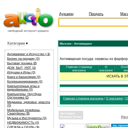
Аукцион
Продать
Маг
свободный интернет-аукцион
Категории
Магазин - Антиквариат
Антиквариат и Искуcство (
-1
)
Бизнес на продажу (0)
Антикварная посуда: сервизы из фарфора
Бытовая техника (
2
)
Главная страница
О
Особ
ДОМ, БЫТ, УЮТ (
1
)
магазина
магазине
ма
Игрушки и Игры (0)
ИСКАТЬ В 
Книги и Канцелярия (0)
Коллекционирование (0)
Компьютерные игры и
видеофильмы (0)
Компьютеры, Ноутбуки,
Оргтехника (
1
)
Главная страница магазина
|
О магазине
|
О
Медицина, здоровье, красота
(0)
Мобильные телефоны,
Смартфоны (
3
)
Рег
Музыка и Инструменты (0)
НЕДВИЖИМОСТЬ (0)
ОДЕЖДА и ОБУВЬ (
3
)