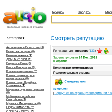
Аукцион
Продать
Маг
свободный интернет-аукцион
Смотреть репутацию
Категории
Антиквариат и Искуcство (
-1
)
Репутация для
megaopt
(
133
)
Бизнес на продажу (0)
Бытовая техника (
2
)
Зарегистрирован
24 Dec. 2018
ДОМ, БЫТ, УЮТ (
1
)
в
Украина
Игрушки и Игры (0)
Книги и Канцелярия (0)
Количество комментариев
Коллекционирование (0)
Положительные отзывы
Компьютерные игры и
видеофильмы (0)
Смотреть мои
Компьютеры, Ноутбуки,
Оргтехника (
1
)
аукционы
Медицина, здоровье, красота
(0)
[
Вернуться на страницу информации о э
Мобильные телефоны,
Смартфоны (
3
)
Музыка и Инструменты (0)
НЕДВИЖИМОСТЬ (0)
ОДЕЖДА и ОБУВЬ (
3
)