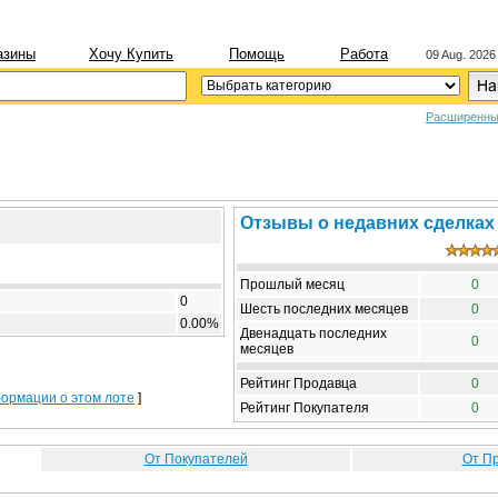
азины
Хочу Купить
Помощь
Работа
09 Aug. 2026
Расширенны
Отзывы о недавних сделках
Прошлый месяц
0
0
Шесть последних месяцев
0
0.00%
Двенадцать последних
0
месяцев
Рейтинг Продавца
0
формации о этом лоте
]
Рейтинг Покупателя
0
От Покупателей
От П