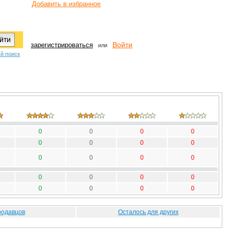
Добавить в избранное
Войти
зарегистрироваться
или
й поиск
0
0
0
0
0
0
0
0
0
0
0
0
0
0
0
0
0
0
0
0
родавцов
Осталось для других