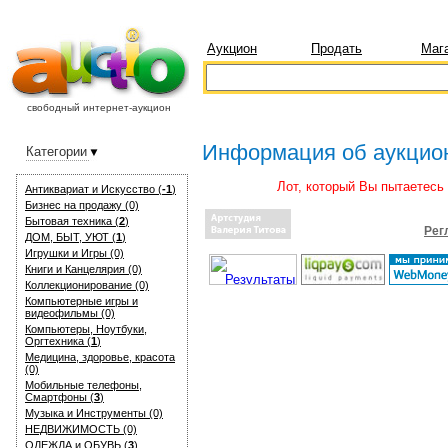
Аукцион
Продать
Маг
свободный интернет-аукцион
Информация об аукцио
Категории
Лот, который Вы пытаетесь
Антиквариат и Искуcство (
-1
)
Бизнес на продажу (0)
Бытовая техника (
2
)
Рег
ДОМ, БЫТ, УЮТ (
1
)
Игрушки и Игры (0)
Книги и Канцелярия (0)
Коллекционирование (0)
Компьютерные игры и
видеофильмы (0)
Компьютеры, Ноутбуки,
Оргтехника (
1
)
Медицина, здоровье, красота
(0)
Мобильные телефоны,
Смартфоны (
3
)
Музыка и Инструменты (0)
НЕДВИЖИМОСТЬ (0)
ОДЕЖДА и ОБУВЬ (
3
)