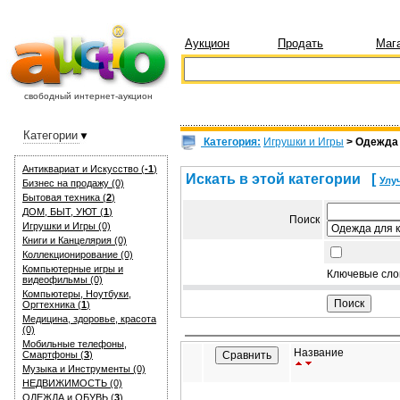
Аукцион
Продать
Маг
свободный интернет-аукцион
Категории
Категория:
Игрушки и Игры
> Одежда 
Антиквариат и Искуcство (
-1
)
Искать в этой категории
[
Улу
Бизнес на продажу (0)
Бытовая техника (
2
)
ДОМ, БЫТ, УЮТ (
1
)
Поиск
Игрушки и Игры (0)
Книги и Канцелярия (0)
Коллекционирование (0)
Компьютерные игры и
Ключевые сло
видеофильмы (0)
Компьютеры, Ноутбуки,
Оргтехника (
1
)
Медицина, здоровье, красота
(0)
Мобильные телефоны,
Название
Смартфоны (
3
)
Музыка и Инструменты (0)
НЕДВИЖИМОСТЬ (0)
ОДЕЖДА и ОБУВЬ (
3
)