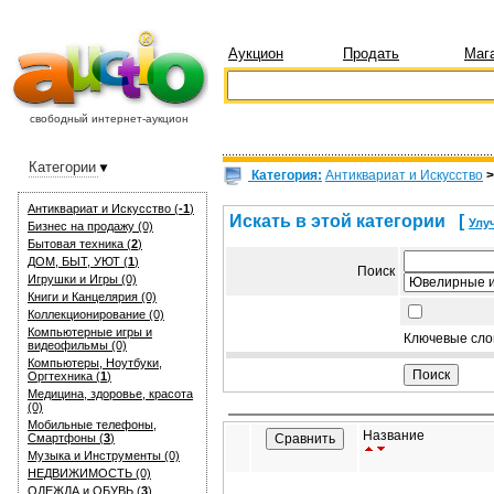
Аукцион
Продать
Маг
свободный интернет-аукцион
Категории
Категория:
Антиквариат и Искуcство
Антиквариат и Искуcство (
-1
)
Искать в этой категории
[
Улу
Бизнес на продажу (0)
Бытовая техника (
2
)
ДОМ, БЫТ, УЮТ (
1
)
Поиск
Игрушки и Игры (0)
Книги и Канцелярия (0)
Коллекционирование (0)
Компьютерные игры и
Ключевые сло
видеофильмы (0)
Компьютеры, Ноутбуки,
Оргтехника (
1
)
Медицина, здоровье, красота
(0)
Мобильные телефоны,
Название
Смартфоны (
3
)
Музыка и Инструменты (0)
НЕДВИЖИМОСТЬ (0)
ОДЕЖДА и ОБУВЬ (
3
)