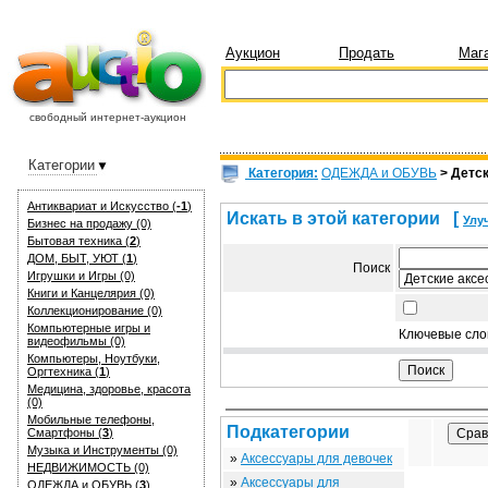
Аукцион
Продать
Маг
свободный интернет-аукцион
Категории
Категория:
ОДЕЖДА и ОБУВЬ
> Детс
Антиквариат и Искуcство (
-1
)
Искать в этой категории
[
Улу
Бизнес на продажу (0)
Бытовая техника (
2
)
ДОМ, БЫТ, УЮТ (
1
)
Поиск
Игрушки и Игры (0)
Книги и Канцелярия (0)
Коллекционирование (0)
Компьютерные игры и
Ключевые сло
видеофильмы (0)
Компьютеры, Ноутбуки,
Оргтехника (
1
)
Медицина, здоровье, красота
(0)
Мобильные телефоны,
Подкатегории
Смартфоны (
3
)
Музыка и Инструменты (0)
»
Аксессуары для девочек
НЕДВИЖИМОСТЬ (0)
»
Аксессуары для
ОДЕЖДА и ОБУВЬ (
3
)