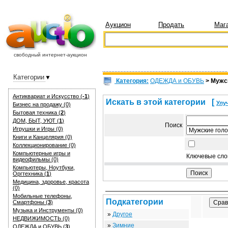
Аукцион
Продать
Маг
свободный интернет-аукцион
Категории
Категория:
ОДЕЖДА и ОБУВЬ
> Мужс
Антиквариат и Искуcство (
-1
)
Искать в этой категории
[
Улу
Бизнес на продажу (0)
Бытовая техника (
2
)
ДОМ, БЫТ, УЮТ (
1
)
Поиск
Игрушки и Игры (0)
Книги и Канцелярия (0)
Коллекционирование (0)
Компьютерные игры и
Ключевые сло
видеофильмы (0)
Компьютеры, Ноутбуки,
Оргтехника (
1
)
Медицина, здоровье, красота
(0)
Мобильные телефоны,
Подкатегории
Смартфоны (
3
)
Музыка и Инструменты (0)
»
Другое
НЕДВИЖИМОСТЬ (0)
»
Зимние
ОДЕЖДА и ОБУВЬ (
3
)