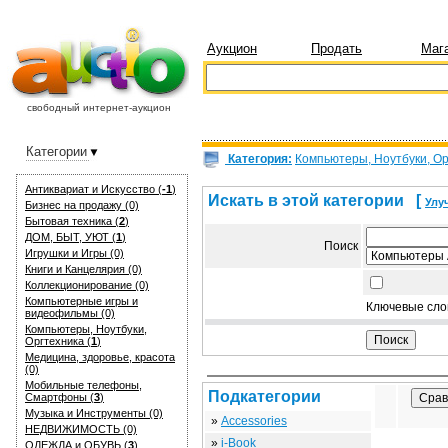
Аукцион
Продать
Маг
свободный интернет-аукцион
Категории
Категория:
Компьютеры, Ноутбуки, Ор
Антиквариат и Искуcство (
-1
)
Искать в этой категории
[
Улу
Бизнес на продажу (0)
Бытовая техника (
2
)
ДОМ, БЫТ, УЮТ (
1
)
Поиск
Игрушки и Игры (0)
Книги и Канцелярия (0)
Коллекционирование (0)
Компьютерные игры и
Ключевые сло
видеофильмы (0)
Компьютеры, Ноутбуки,
Оргтехника (
1
)
Медицина, здоровье, красота
(0)
Мобильные телефоны,
Подкатегории
Смартфоны (
3
)
Музыка и Инструменты (0)
»
Accessories
НЕДВИЖИМОСТЬ (0)
»
i-Book
ОДЕЖДА и ОБУВЬ (
3
)