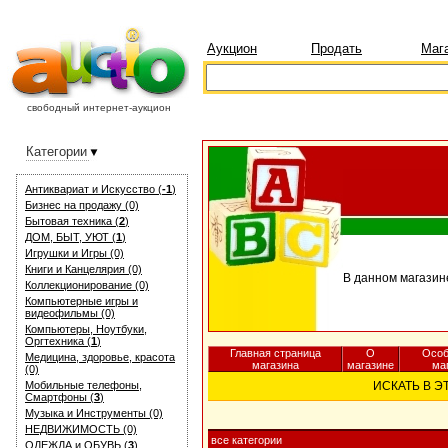
Аукцион
Продать
Маг
свободный интернет-аукцион
Категории
Антиквариат и Искуcство (
-1
)
Бизнес на продажу (0)
Бытовая техника (
2
)
ДОМ, БЫТ, УЮТ (
1
)
Игрушки и Игры (0)
Книги и Канцелярия (0)
В данном магазин
Коллекционирование (0)
Компьютерные игры и
видеофильмы (0)
Компьютеры, Ноутбуки,
Оргтехника (
1
)
Главная страница
О
Особ
Медицина, здоровье, красота
магазина
магазине
ма
(0)
Мобильные телефоны,
ИСКАТЬ В 
Смартфоны (
3
)
Музыка и Инструменты (0)
НЕДВИЖИМОСТЬ (0)
все категории
ОДЕЖДА и ОБУВЬ (
3
)