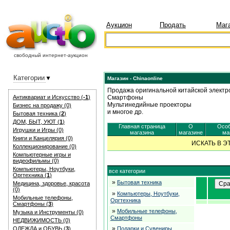
Аукцион
Продать
Маг
свободный интернет-аукцион
Категории
Магазин - Chinaonline
Продажа оригинальной китайской электр
Антиквариат и Искуcство (
-1
)
Смартфоны
Мультинедийные проекторы
Бизнес на продажу (0)
и многое др.
Бытовая техника (
2
)
ДОМ, БЫТ, УЮТ (
1
)
Главная страница
О
Особ
Игрушки и Игры (0)
магазина
магазине
ма
Книги и Канцелярия (0)
ИСКАТЬ В 
Коллекционирование (0)
Компьютерные игры и
видеофильмы (0)
Компьютеры, Ноутбуки,
все категории
Оргтехника (
1
)
»
Бытовая техника
Медицина, здоровье, красота
(0)
»
Компьютеры, Ноутбуки,
Мобильные телефоны,
Оргтехника
Смартфоны (
3
)
»
Мобильные телефоны,
Музыка и Инструменты (0)
Смартфоны
НЕДВИЖИМОСТЬ (0)
»
ОДЕЖДА и ОБУВЬ (
3
)
Подарки и Сувениры