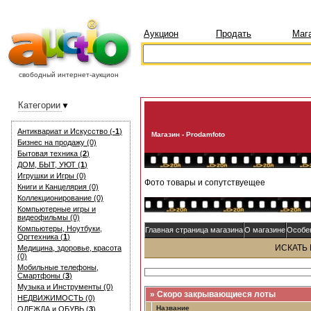
Аукцион
Продать
Маг
свободный интернет-аукцион
Категории
Антиквариат и Искуcство (
-1
)
Магазин - Prodamfoto
Бизнес на продажу (0)
Бытовая техника (
2
)
ДОМ, БЫТ, УЮТ (
1
)
Игрушки и Игры (0)
Фото товары и сопутствуещее
Книги и Канцелярия (0)
Коллекционирование (0)
Компьютерные игры и
видеофильмы (0)
Компьютеры, Ноутбуки,
Главная страница магазина
О магазине
Особе
Оргтехника (
1
)
ИСКАТЬ
Медицина, здоровье, красота
(0)
Мобильные телефоны,
Смартфоны (
3
)
Музыка и Инструменты (0)
» Скоро закрывающиеся лоты
НЕДВИЖИМОСТЬ (0)
Название
ОДЕЖДА и ОБУВЬ (
3
)