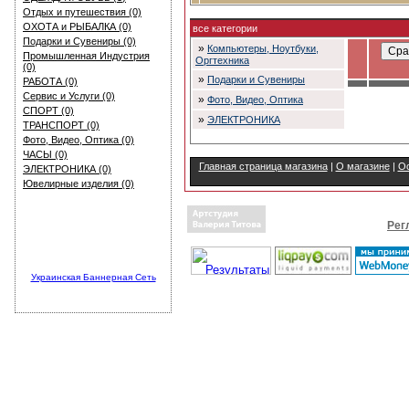
Отдых и путешествия (0)
ОХОТА и РЫБАЛКА (0)
все категории
Подарки и Сувениры (0)
»
Компьютеры, Ноутбуки,
Промышленная Индустрия
Оргтехника
(0)
»
Подарки и Сувениры
РАБОТА (0)
Сервис и Услуги (0)
»
Фото, Видео, Оптика
СПОРТ (0)
»
ЭЛЕКТРОНИКА
ТРАНСПОРТ (0)
Фото, Видео, Оптика (0)
ЧАСЫ (0)
Главная страница магазина
|
О магазине
|
Ос
ЭЛЕКТРОНИКА (0)
Ювелирные изделия (0)
Рег
Украинская Баннерная Сеть