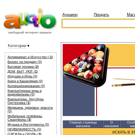
Аукцион
Продать
Маг
свободный интернет-аукцион
Категории
Антиквариат и Искуcство (
-1
)
Бизнес на продажу (0)
Бытовая техника (
2
)
ДОМ, БЫТ, УЮТ (
1
)
Игрушки и Игры (0)
Книги и Канцелярия (0)
Коллекционирование (0)
Компьютерные игры и
видеофильмы (0)
Компьютеры, Ноутбуки,
Оргтехника (
1
)
Медицина, здоровье, красота
(0)
Мобильные телефоны,
Смартфоны (
3
)
Главная страница
О
Особ
Музыка и Инструменты (0)
магазина
магазине
ма
НЕДВИЖИМОСТЬ (0)
ИСКАТЬ В 
ОДЕЖДА и ОБУВЬ (
3
)