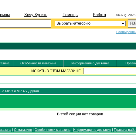
азины
Хочу Купить
Помощь
Работа
06 Aug. 2026
Расширенны
газине
Особенности магазина
Информация о доставке
Правил
ИСКАТЬ В ЭТОМ МАГАЗИНЕ
 на MP-3 и MP-4
> Другая
В этой секции нет товаров
агазина
|
О магазине
|
Особенности магазина
|
Информация о доставке
|
Правила рабо