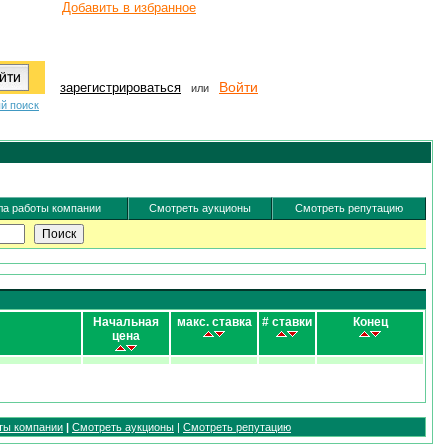
Добавить в избранное
Войти
зарегистрироваться
или
й поиск
а работы компании
Смотреть аукционы
Смотреть репутацию
Начальная
макс. ставка
# ставки
Конец
цена
ты компании
|
Смотреть аукционы
|
Смотреть репутацию