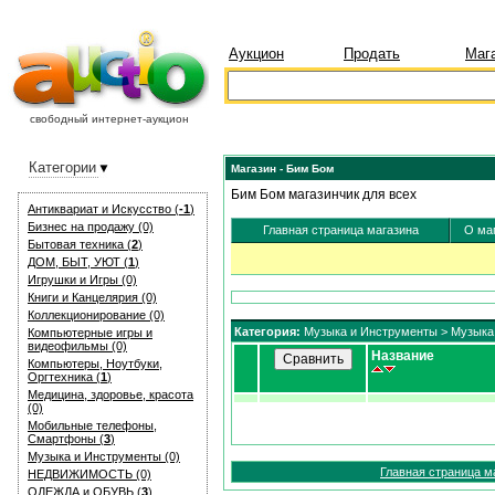
Аукцион
Продать
Маг
свободный интернет-аукцион
Категории
Магазин - Бим Бом
Бим Бом магазинчик для всех
Антиквариат и Искуcство (
-1
)
Бизнес на продажу (0)
Главная страница магазина
О ма
Бытовая техника (
2
)
ДОМ, БЫТ, УЮТ (
1
)
Игрушки и Игры (0)
Книги и Канцелярия (0)
Коллекционирование (0)
Категория:
Музыка и Инструменты
>
Музыка
Компьютерные игры и
видеофильмы (0)
Название
Компьютеры, Ноутбуки,
Оргтехника (
1
)
Медицина, здоровье, красота
(0)
Мобильные телефоны,
Смартфоны (
3
)
Музыка и Инструменты (0)
Главная страница м
НЕДВИЖИМОСТЬ (0)
ОДЕЖДА и ОБУВЬ (
3
)