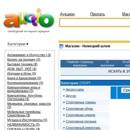
Аукцион
Продать
Маг
свободный интернет-аукцион
Категории
Магазин - Немецкий шлем
Антиквариат и Искуcство (
-1
)
Бизнес на продажу (0)
Главная страница
О
Особ
Бытовая техника (
2
)
магазина
магазине
ма
ДОМ, БЫТ, УЮТ (
1
)
ИСКАТЬ В 
Игрушки и Игры (0)
Книги и Канцелярия (0)
Коллекционирование (0)
Категория:
СПОРТ
Компьютерные игры и
»
Аксессуары
видеофильмы (0)
Компьютеры, Ноутбуки,
»
Другое
Оргтехника (
1
)
»
Спортивные товары
Медицина, здоровье, красота
(0)
»
Спортивная обувь
Мобильные телефоны,
»
Спортивная одежда
Смартфоны (
3
)
Музыка и Инструменты (0)
»
Спортивное питание
НЕДВИЖИМОСТЬ (0)
»
Спортивный инвентарь
ОДЕЖДА и ОБУВЬ (
3
)