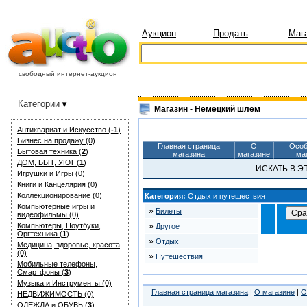
Аукцион
Продать
Маг
свободный интернет-аукцион
Категории
Магазин - Немецкий шлем
Антиквариат и Искуcство (
-1
)
Бизнес на продажу (0)
Главная страница
О
Особ
Бытовая техника (
2
)
магазина
магазине
ма
ДОМ, БЫТ, УЮТ (
1
)
ИСКАТЬ В 
Игрушки и Игры (0)
Книги и Канцелярия (0)
Коллекционирование (0)
Категория:
Отдых и путешествия
Компьютерные игры и
»
Билеты
видеофильмы (0)
Компьютеры, Ноутбуки,
»
Другое
Оргтехника (
1
)
»
Отдых
Медицина, здоровье, красота
(0)
»
Путешествия
Мобильные телефоны,
Смартфоны (
3
)
Музыка и Инструменты (0)
Главная страница магазина
|
О магазине
|
О
НЕДВИЖИМОСТЬ (0)
ОДЕЖДА и ОБУВЬ (
3
)