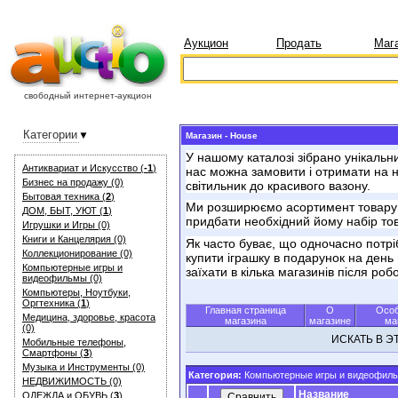
Аукцион
Продать
Маг
свободный интернет-аукцион
Категории
Магазин - House
У нашому каталозі зібрано унікальн
Антиквариат и Искуcство (
-1
)
нас можна замовити і отримати на на
Бизнес на продажу (0)
світильник до красивого вазону.
Бытовая техника (
2
)
Ми розширюємо асортимент товару к
ДОМ, БЫТ, УЮТ (
1
)
придбати необхідний йому набір тов
Игрушки и Игры (0)
Книги и Канцелярия (0)
Як часто буває, що одночасно потріб
Коллекционирование (0)
купити іграшку в подарунок на день 
Компьютерные игры и
заїхати в кілька магазинів після роб
видеофильмы (0)
Компьютеры, Ноутбуки,
Оргтехника (
1
)
Главная страница
О
Особ
Медицина, здоровье, красота
магазина
магазине
ма
(0)
ИСКАТЬ В 
Мобильные телефоны,
Смартфоны (
3
)
Музыка и Инструменты (0)
Категория:
Компьютерные игры и видеофил
НЕДВИЖИМОСТЬ (0)
Название
ОДЕЖДА и ОБУВЬ (
3
)