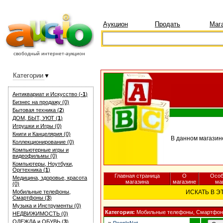
Аукцион
Продать
Маг
свободный интернет-аукцион
Категории
Антиквариат и Искуcство (
-1
)
Бизнес на продажу (0)
Бытовая техника (
2
)
ДОМ, БЫТ, УЮТ (
1
)
Игрушки и Игры (0)
Книги и Канцелярия (0)
В данном магазин
Коллекционирование (0)
Компьютерные игры и
видеофильмы (0)
Компьютеры, Ноутбуки,
Оргтехника (
1
)
Главная страница
О
Особ
Медицина, здоровье, красота
магазина
магазине
ма
(0)
Мобильные телефоны,
ИСКАТЬ В 
Смартфоны (
3
)
Музыка и Инструменты (0)
Категория:
Мобильные телефоны, Смартфо
НЕДВИЖИМОСТЬ (0)
ОДЕЖДА и ОБУВЬ (
3
)