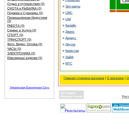
»
PeopleNet
Отдых и путешествия (0)
»
Sim-карты
ОХОТА и РЫБАЛКА (0)
»
UMC
Подарки и Сувениры (0)
Промышленная Индустрия
»
Utel
(0)
»
Билайн
РАБОТА (0)
Сервис и Услуги (0)
»
Джинс
СПОРТ (0)
»
Диджус
ТРАНСПОРТ (0)
Фото, Видео, Оптика (0)
»
Другое
ЧАСЫ (0)
»
Киевстар
ЭЛЕКТРОНИКА (0)
»
Лайф
Ювелирные изделия (0)
»
МТС
Главная страница магазина
|
О магазине
|
О
Украинская Баннерная Сеть
Рег