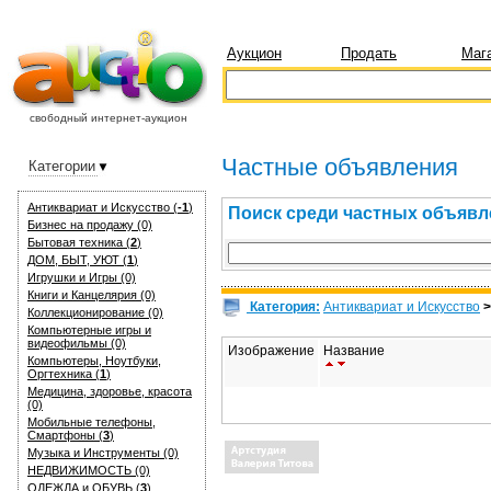
Аукцион
Продать
Маг
свободный интернет-аукцион
Частные объявления
Категории
Антиквариат и Искуcство (
-1
)
Поиск среди частных объяв
Бизнес на продажу (0)
Бытовая техника (
2
)
ДОМ, БЫТ, УЮТ (
1
)
Игрушки и Игры (0)
Книги и Канцелярия (0)
Категория:
Антиквариат и Искуcство
Коллекционирование (0)
Компьютерные игры и
видеофильмы (0)
Изображение
Название
Компьютеры, Ноутбуки,
Оргтехника (
1
)
Медицина, здоровье, красота
(0)
Мобильные телефоны,
Смартфоны (
3
)
Музыка и Инструменты (0)
НЕДВИЖИМОСТЬ (0)
ОДЕЖДА и ОБУВЬ (
3
)