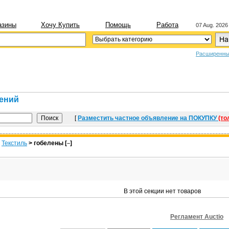
азины
Хочу Купить
Помощь
Работа
07 Aug. 2026
Расширенны
лений
[
Разместить частное объявление на ПОКУПКУ
(то
>
Текстиль
> гобелены [
]
–
В этой секции нет товаров
Регламент Auctio