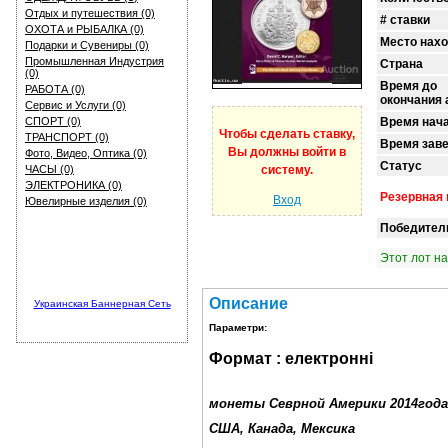
Отдых и путешествия (0)
# ставки
ОХОТА и РЫБАЛКА (0)
Место нах
Подарки и Сувениры (0)
Промышленная Индустрия
Страна
(0)
Время до
РАБОТА (0)
окончания 
Сервис и Услуги (0)
СПОРТ (0)
Время нач
Чтобы сделать ставку,
ТРАНСПОРТ (0)
Время зав
Вы должны войти в
Фото, Видео, Оптика (0)
Статус
ЧАСЫ (0)
систему.
ЭЛЕКТРОНИКА (0)
Резервная 
Вход
Ювелирные изделия (0)
Победител
Этот лот н
Описание
Украинская Баннерная Сеть
Параметри:
Формат :
електронні
монеты Севрной Америки 2014года
США, Канада, Мексика