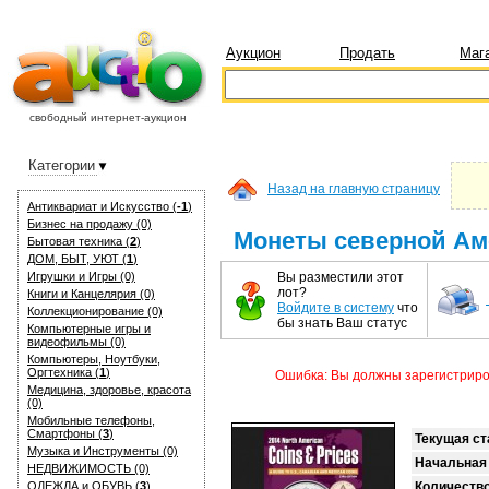
Аукцион
Продать
Маг
свободный интернет-аукцион
Категории
Назад на главную страницу
Антиквариат и Искуcство (
-1
)
Бизнес на продажу (0)
Монеты северной Аме
Бытовая техника (
2
)
ДОМ, БЫТ, УЮТ (
1
)
Игрушки и Игры (0)
Вы разместили этот
лот?
Книги и Канцелярия (0)
Войдите в систему
что
Коллекционирование (0)
бы знать Ваш статус
Компьютерные игры и
видеофильмы (0)
Компьютеры, Ноутбуки,
Оргтехника (
1
)
Ошибка: Вы должны зарегистриров
Медицина, здоровье, красота
(0)
Мобильные телефоны,
Смартфоны (
3
)
Текущая ст
Музыка и Инструменты (0)
Начальная
НЕДВИЖИМОСТЬ (0)
ОДЕЖДА и ОБУВЬ (
3
)
Количеств