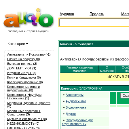
Аукцион
Продать
Маг
свободный интернет-аукцион
Категории
Магазин - Антиквариат
Антиквариат и Искуcство (
-1
)
Бизнес на продажу (0)
Антикварная посуда: сервизы из фарфора
Бытовая техника (
2
)
Главная страница
О
Особ
ДОМ, БЫТ, УЮТ (
1
)
магазина
магазине
ма
Игрушки и Игры (0)
ИСКАТЬ В 
Книги и Канцелярия (0)
Коллекционирование (0)
Компьютерные игры и
Категория:
ЭЛЕКТРОНИКА
видеофильмы (0)
»
Компьютеры, Ноутбуки,
Аксессуары
Оргтехника (
1
)
»
Аудиотехника
Медицина, здоровье, красота
(0)
»
Видеотехника
Мобильные телефоны,
»
Другое
Смартфоны (
3
)
Музыка и Инструменты (0)
»
Оборудование для
НЕДВИЖИМОСТЬ (0)
спутникового TV
ОДЕЖДА и ОБУВЬ (
3
)