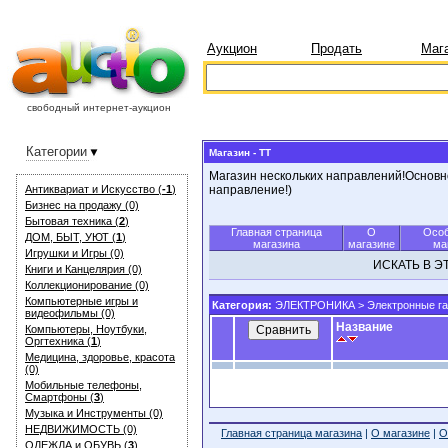
Аукцион
Продать
Маг
свободный интернет-аукцион
Категории
Магазин - TT
Магазин нескольких направлений!Основн
Антиквариат и Искуcство (
-1
)
направление!)
Бизнес на продажу (0)
Бытовая техника (
2
)
Главная страница
О
Особ
ДОМ, БЫТ, УЮТ (
1
)
магазина
магазине
ма
Игрушки и Игры (0)
ИСКАТЬ В 
Книги и Канцелярия (0)
Коллекционирование (0)
Компьютерные игры и
Категория:
ЭЛЕКТРОНИКА
>
Электронные г
видеофильмы (0)
Название
Компьютеры, Ноутбуки,
Оргтехника (
1
)
Медицина, здоровье, красота
(0)
Мобильные телефоны,
Смартфоны (
3
)
Музыка и Инструменты (0)
НЕДВИЖИМОСТЬ (0)
Главная страница магазина
|
О магазине
|
О
ОДЕЖДА и ОБУВЬ (
3
)