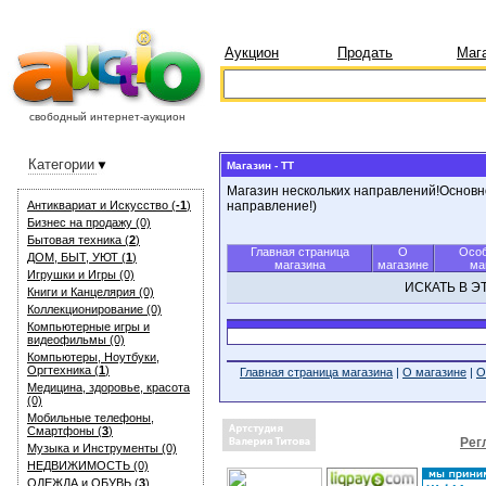
Аукцион
Продать
Маг
свободный интернет-аукцион
Категории
Магазин - TT
Магазин нескольких направлений!Основн
Антиквариат и Искуcство (
-1
)
направление!)
Бизнес на продажу (0)
Бытовая техника (
2
)
Главная страница
О
Особ
ДОМ, БЫТ, УЮТ (
1
)
магазина
магазине
ма
Игрушки и Игры (0)
ИСКАТЬ В 
Книги и Канцелярия (0)
Коллекционирование (0)
Компьютерные игры и
видеофильмы (0)
Компьютеры, Ноутбуки,
Оргтехника (
1
)
Главная страница магазина
|
О магазине
|
О
Медицина, здоровье, красота
(0)
Мобильные телефоны,
Смартфоны (
3
)
Рег
Музыка и Инструменты (0)
НЕДВИЖИМОСТЬ (0)
ОДЕЖДА и ОБУВЬ (
3
)