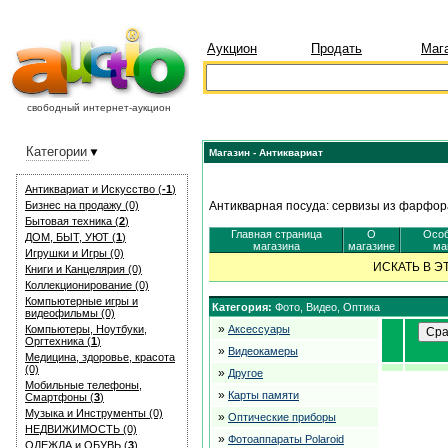
Аукцион
Продать
Маг
свободный интернет-аукцион
Категории
Магазин - Антиквариат
Антиквариат и Искуcство (
-1
)
Бизнес на продажу (0)
Антикварная посуда: сервизы из фарфора
Бытовая техника (
2
)
Главная страница
О
Особ
ДОМ, БЫТ, УЮТ (
1
)
магазина
магазине
ма
Игрушки и Игры (0)
ИСКАТЬ В 
Книги и Канцелярия (0)
Коллекционирование (0)
Компьютерные игры и
Категория:
Фото, Видео, Оптика
видеофильмы (0)
»
Компьютеры, Ноутбуки,
Аксессуары
Оргтехника (
1
)
»
Видеокамеры
Медицина, здоровье, красота
(0)
»
Другое
Мобильные телефоны,
»
Карты памяти
Смартфоны (
3
)
Музыка и Инструменты (0)
»
Оптические приборы
НЕДВИЖИМОСТЬ (0)
»
Фотоаппараты Polaroid
ОДЕЖДА и ОБУВЬ (
3
)