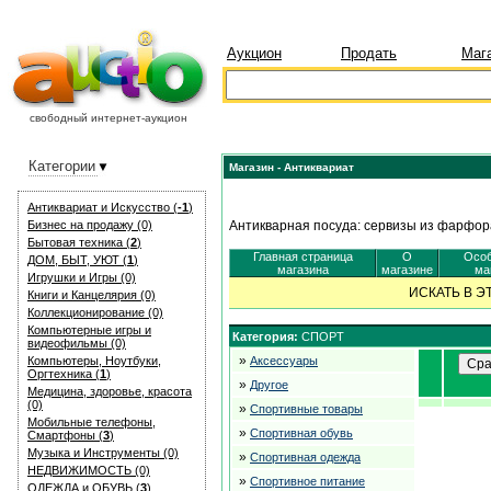
Аукцион
Продать
Маг
свободный интернет-аукцион
Категории
Магазин - Антиквариат
Антиквариат и Искуcство (
-1
)
Бизнес на продажу (0)
Антикварная посуда: сервизы из фарфора
Бытовая техника (
2
)
Главная страница
О
Особ
ДОМ, БЫТ, УЮТ (
1
)
магазина
магазине
ма
Игрушки и Игры (0)
ИСКАТЬ В 
Книги и Канцелярия (0)
Коллекционирование (0)
Компьютерные игры и
Категория:
СПОРТ
видеофильмы (0)
»
Компьютеры, Ноутбуки,
Аксессуары
Оргтехника (
1
)
»
Другое
Медицина, здоровье, красота
(0)
»
Спортивные товары
Мобильные телефоны,
»
Спортивная обувь
Смартфоны (
3
)
Музыка и Инструменты (0)
»
Спортивная одежда
НЕДВИЖИМОСТЬ (0)
»
Спортивное питание
ОДЕЖДА и ОБУВЬ (
3
)