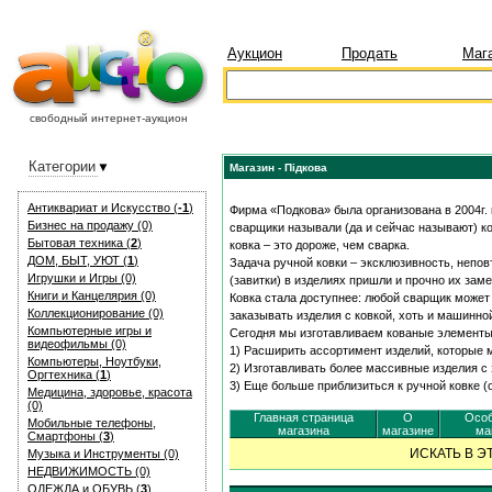
Аукцион
Продать
Маг
свободный интернет-аукцион
Категории
Магазин - Підкова
Антиквариат и Искуcство (
-1
)
Фирма «Подкова» была организована в 2004г.
Бизнес на продажу (0)
сварщики называли (да и сейчас называют) ко
Бытовая техника (
2
)
ковка – это дороже, чем сварка.
ДОМ, БЫТ, УЮТ (
1
)
Задача ручной ковки – эксклюзивность, непо
Игрушки и Игры (0)
(завитки) в изделиях пришли и прочно их зам
Книги и Канцелярия (0)
Ковка стала доступнее: любой сварщик может
Коллекционирование (0)
заказывать изделия с ковкой, хоть и машинной
Компьютерные игры и
Сегодня мы изготавливаем кованые элементы
видеофильмы (0)
1) Расширить ассортимент изделий, которые 
Компьютеры, Ноутбуки,
2) Изготавливать более массивные изделия 
Оргтехника (
1
)
3) Еще больше приблизиться к ручной ковке (
Медицина, здоровье, красота
(0)
Главная страница
О
Особ
Мобильные телефоны,
магазина
магазине
ма
Смартфоны (
3
)
ИСКАТЬ В 
Музыка и Инструменты (0)
НЕДВИЖИМОСТЬ (0)
ОДЕЖДА и ОБУВЬ (
3
)