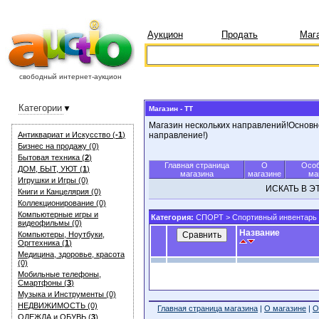
Аукцион
Продать
Маг
свободный интернет-аукцион
Категории
Магазин - TT
Магазин нескольких направлений!Основн
Антиквариат и Искуcство (
-1
)
направление!)
Бизнес на продажу (0)
Бытовая техника (
2
)
Главная страница
О
Особ
ДОМ, БЫТ, УЮТ (
1
)
магазина
магазине
ма
Игрушки и Игры (0)
ИСКАТЬ В 
Книги и Канцелярия (0)
Коллекционирование (0)
Компьютерные игры и
Категория:
СПОРТ
> Спортивный инвентарь
видеофильмы (0)
Название
Компьютеры, Ноутбуки,
Оргтехника (
1
)
Медицина, здоровье, красота
(0)
Мобильные телефоны,
Смартфоны (
3
)
Музыка и Инструменты (0)
НЕДВИЖИМОСТЬ (0)
Главная страница магазина
|
О магазине
|
О
ОДЕЖДА и ОБУВЬ (
3
)