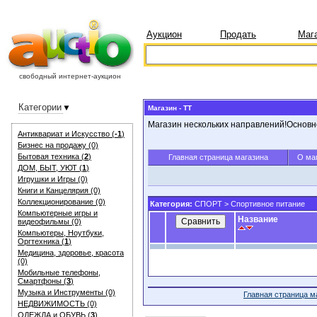
Аукцион
Продать
Маг
свободный интернет-аукцион
Категории
Магазин - TT
Магазин нескольких направлений!Основн
Антиквариат и Искуcство (
-1
)
Бизнес на продажу (0)
Бытовая техника (
2
)
Главная страница магазина
О ма
ДОМ, БЫТ, УЮТ (
1
)
Игрушки и Игры (0)
Книги и Канцелярия (0)
Коллекционирование (0)
Категория:
СПОРТ
> Спортивное питание
Компьютерные игры и
Название
видеофильмы (0)
Компьютеры, Ноутбуки,
Оргтехника (
1
)
Медицина, здоровье, красота
(0)
Мобильные телефоны,
Смартфоны (
3
)
Музыка и Инструменты (0)
Главная страница м
НЕДВИЖИМОСТЬ (0)
ОДЕЖДА и ОБУВЬ (
3
)