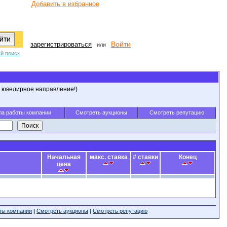
Добавить в избранное
Войти
зарегистрироваться
или
й поиск
и ювелирное направление!)
а работы компании
Смотреть аукционы
Смотреть репутацию
Начальная
макс. ставка
# ставки
Конец
цена
ты компании
|
Смотреть аукционы
|
Смотреть репутацию