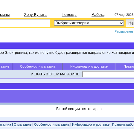
азины
Хочу Купить
Помощь
Работа
07 Aug. 2026
Расширенны
ое Электроника, так же попутно будет расширятся направление хозтоваров 
газине
Особенности магазина
Информация о доставке
Правил
ИСКАТЬ В ЭТОМ МАГАЗИНЕ
В этой секции нет товаров
агазина
|
О магазине
|
Особенности магазина
|
Информация о доставке
|
Правила рабо