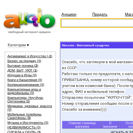
Аукцион
Продать
Маг
свободный интернет-аукцион
Категории
Магазин - Винтажный сундучек.
Антиквариат и Искуcство (
-1
)
Бизнес на продажу (0)
Спасибо, что заглянули в мой магази
Бытовая техника (
2
)
из СССР.
ДОМ, БЫТ, УЮТ (
1
)
Работаю только по предоплате, с нал
Игрушки и Игры (0)
ПРИВАТБАНКА, номер которой сообщу п
Книги и Канцелярия (0)
Коллекционирование (0)
учетом всех комиссий банка). После
Компьютерные игры и
адрес, ФИО и мобильный телефон.
видеофильмы (0)
Отправляю посылочки "УКРПОЧТОЙ", 
Компьютеры, Ноутбуки,
Оргтехника (
1
)
Номер отправления сообщаю после отп
Медицина, здоровье, красота
Спасибо за внимание))))
(0)
Мобильные телефоны,
Смартфоны (
3
)
Музыка и Инструменты (0)
Главная страница
О
Особ
магазина
магазине
ма
НЕДВИЖИМОСТЬ (0)
ОДЕЖДА и ОБУВЬ (
3
)
ИСКАТЬ В 