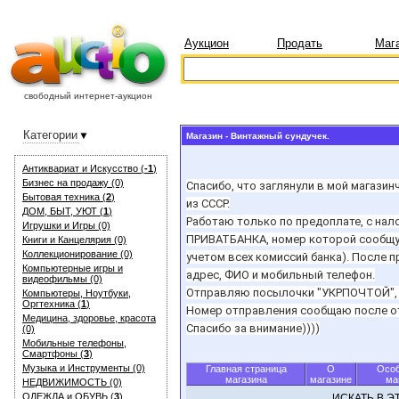
Аукцион
Продать
Маг
свободный интернет-аукцион
Категории
Магазин - Винтажный сундучек.
Антиквариат и Искуcство (
-1
)
Бизнес на продажу (0)
Спасибо, что заглянули в мой магази
Бытовая техника (
2
)
из СССР.
ДОМ, БЫТ, УЮТ (
1
)
Работаю только по предоплате, с нал
Игрушки и Игры (0)
ПРИВАТБАНКА, номер которой сообщу п
Книги и Канцелярия (0)
Коллекционирование (0)
учетом всех комиссий банка). После
Компьютерные игры и
адрес, ФИО и мобильный телефон.
видеофильмы (0)
Отправляю посылочки "УКРПОЧТОЙ", 
Компьютеры, Ноутбуки,
Оргтехника (
1
)
Номер отправления сообщаю после отп
Медицина, здоровье, красота
Спасибо за внимание))))
(0)
Мобильные телефоны,
Смартфоны (
3
)
Музыка и Инструменты (0)
Главная страница
О
Особ
магазина
магазине
ма
НЕДВИЖИМОСТЬ (0)
ОДЕЖДА и ОБУВЬ (
3
)
ИСКАТЬ В 