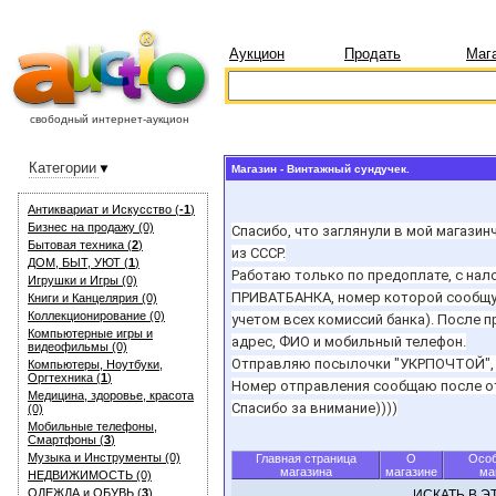
Аукцион
Продать
Маг
свободный интернет-аукцион
Категории
Магазин - Винтажный сундучек.
Антиквариат и Искуcство (
-1
)
Бизнес на продажу (0)
Спасибо, что заглянули в мой магази
Бытовая техника (
2
)
из СССР.
ДОМ, БЫТ, УЮТ (
1
)
Работаю только по предоплате, с нал
Игрушки и Игры (0)
ПРИВАТБАНКА, номер которой сообщу п
Книги и Канцелярия (0)
Коллекционирование (0)
учетом всех комиссий банка). После
Компьютерные игры и
адрес, ФИО и мобильный телефон.
видеофильмы (0)
Отправляю посылочки "УКРПОЧТОЙ", 
Компьютеры, Ноутбуки,
Оргтехника (
1
)
Номер отправления сообщаю после отп
Медицина, здоровье, красота
Спасибо за внимание))))
(0)
Мобильные телефоны,
Смартфоны (
3
)
Музыка и Инструменты (0)
Главная страница
О
Особ
магазина
магазине
ма
НЕДВИЖИМОСТЬ (0)
ОДЕЖДА и ОБУВЬ (
3
)
ИСКАТЬ В 