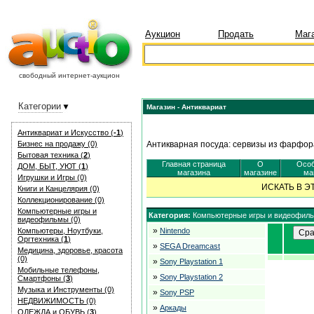
Аукцион
Продать
Маг
свободный интернет-аукцион
Категории
Магазин - Антиквариат
Антиквариат и Искуcство (
-1
)
Бизнес на продажу (0)
Антикварная посуда: сервизы из фарфора
Бытовая техника (
2
)
Главная страница
О
Особ
ДОМ, БЫТ, УЮТ (
1
)
магазина
магазине
ма
Игрушки и Игры (0)
ИСКАТЬ В 
Книги и Канцелярия (0)
Коллекционирование (0)
Компьютерные игры и
Категория:
Компьютерные игры и видеофил
видеофильмы (0)
»
Компьютеры, Ноутбуки,
Nintendo
Оргтехника (
1
)
»
SEGA Dreamcast
Медицина, здоровье, красота
(0)
»
Sony Playstation 1
Мобильные телефоны,
»
Sony Playstation 2
Смартфоны (
3
)
Музыка и Инструменты (0)
»
Sony PSP
НЕДВИЖИМОСТЬ (0)
»
Аркады
ОДЕЖДА и ОБУВЬ (
3
)