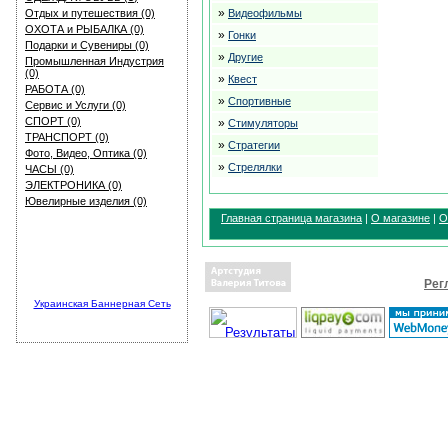
»
Отдых и путешествия (0)
Видеофильмы
ОХОТА и РЫБАЛКА (0)
»
Гонки
Подарки и Сувениры (0)
»
Другие
Промышленная Индустрия
(0)
»
Квест
РАБОТА (0)
»
Спортивные
Сервис и Услуги (0)
СПОРТ (0)
»
Стимуляторы
ТРАНСПОРТ (0)
»
Стратегии
Фото, Видео, Оптика (0)
»
Стрелялки
ЧАСЫ (0)
ЭЛЕКТРОНИКА (0)
Ювелирные изделия (0)
Главная страница магазина
|
О магазине
|
О
Рег
Украинская Баннерная Сеть