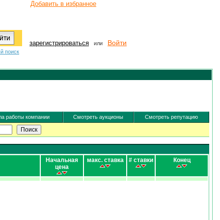
Добавить в избранное
Войти
зарегистрироваться
или
й поиск
а работы компании
Смотреть аукционы
Смотреть репутацию
Начальная
макс. ставка
# ставки
Конец
цена