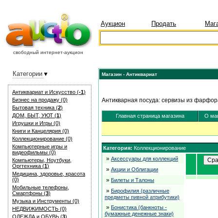
Аукцион
Продать
Маг
свободный интернет-аукцион
Категории
Магазин - Антиквариат
Антиквариат и Искуcство (
-1
)
Бизнес на продажу (0)
Антикварная посуда: сервизы из фарфора
Бытовая техника (
2
)
ДОМ, БЫТ, УЮТ (
1
)
Главная страница магазина
О ма
Игрушки и Игры (0)
Книги и Канцелярия (0)
Коллекционирование (0)
Компьютерные игры и
Категория:
Коллекционирование
видеофильмы (0)
»
Аксессуары для коллекций
Компьютеры, Ноутбуки,
Оргтехника (
1
)
»
Акции и Облигации
Медицина, здоровье, красота
(0)
»
Билеты и Талоны
Мобильные телефоны,
»
Бирофилия (различные
Смартфоны (
3
)
предметы пивной атрибутики)
Музыка и Инструменты (0)
»
Бонистика (банкноты -
НЕДВИЖИМОСТЬ (0)
бумажные денежные знаки)
ОДЕЖДА и ОБУВЬ (
3
)