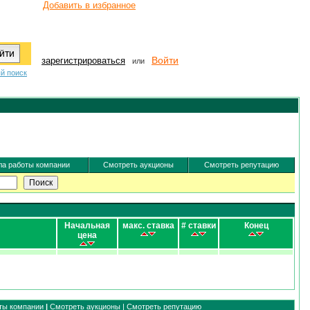
Добавить в избранное
Войти
зарегистрироваться
или
й поиск
а работы компании
Смотреть аукционы
Смотреть репутацию
Начальная
макс. ставка
# ставки
Конец
цена
ты компании
|
Смотреть аукционы
|
Смотреть репутацию