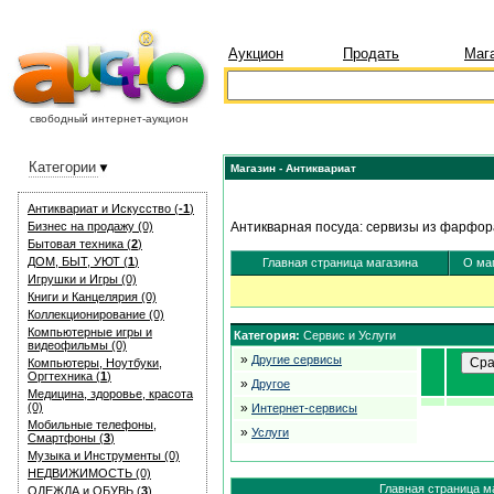
Аукцион
Продать
Маг
свободный интернет-аукцион
Категории
Магазин - Антиквариат
Антиквариат и Искуcство (
-1
)
Бизнес на продажу (0)
Антикварная посуда: сервизы из фарфора
Бытовая техника (
2
)
ДОМ, БЫТ, УЮТ (
1
)
Главная страница магазина
О ма
Игрушки и Игры (0)
Книги и Канцелярия (0)
Коллекционирование (0)
Компьютерные игры и
Категория:
Сервис и Услуги
видеофильмы (0)
»
Другие сервисы
Компьютеры, Ноутбуки,
Оргтехника (
1
)
»
Другое
Медицина, здоровье, красота
(0)
»
Интернет-сервисы
Мобильные телефоны,
»
Услуги
Смартфоны (
3
)
Музыка и Инструменты (0)
НЕДВИЖИМОСТЬ (0)
Главная страница м
ОДЕЖДА и ОБУВЬ (
3
)