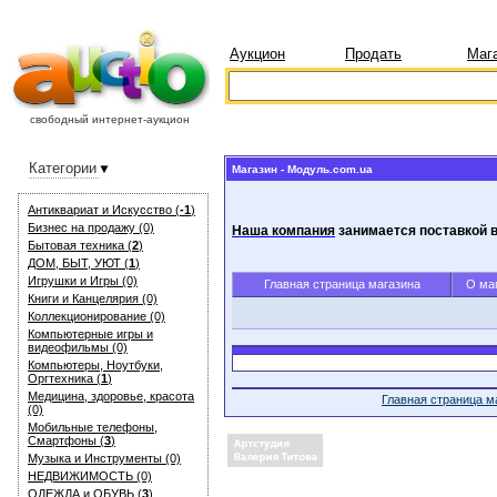
Аукцион
Продать
Маг
свободный интернет-аукцион
Категории
Магазин - Модуль.com.ua
Антиквариат и Искуcство (
-1
)
Бизнес на продажу (0)
Наша компания
занимается поставкой в
Бытовая техника (
2
)
ДОМ, БЫТ, УЮТ (
1
)
Игрушки и Игры (0)
Главная страница магазина
О ма
Книги и Канцелярия (0)
Коллекционирование (0)
Компьютерные игры и
видеофильмы (0)
Компьютеры, Ноутбуки,
Оргтехника (
1
)
Медицина, здоровье, красота
Главная страница м
(0)
Мобильные телефоны,
Смартфоны (
3
)
Музыка и Инструменты (0)
НЕДВИЖИМОСТЬ (0)
ОДЕЖДА и ОБУВЬ (
3
)