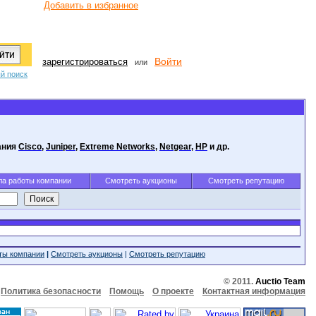
Добавить в избранное
Войти
зарегистрироваться
или
й поиск
ания
Cisco
,
Juniper
,
Extreme Networks
,
Netgear
,
HP
и др.
а работы компании
Смотреть аукционы
Смотреть репутацию
ты компании
|
Смотреть аукционы
|
Смотреть репутацию
© 2011.
Auctio Team
Политика безопасности
Помощь
О проекте
Контактная информация