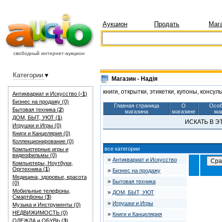
Аукцион
Продать
Маг
свободный интернет-аукцион
Категории
Магазин - Надія
книги, открытки, этикетки, купоны, консул
Антиквариат и Искуcство (
-1
)
Бизнес на продажу (0)
Главная страница
О
Особ
Бытовая техника (
2
)
магазина
магазине
ма
ДОМ, БЫТ, УЮТ (
1
)
ИСКАТЬ В 
Игрушки и Игры (0)
Книги и Канцелярия (0)
Коллекционирование (0)
все категории
Компьютерные игры и
видеофильмы (0)
»
Антиквариат и Искуcство
Компьютеры, Ноутбуки,
Оргтехника (
1
)
»
Бизнес на продажу
Медицина, здоровье, красота
»
Бытовая техника
(0)
Мобильные телефоны,
»
ДОМ, БЫТ, УЮТ
Смартфоны (
3
)
»
Игрушки и Игры
Музыка и Инструменты (0)
НЕДВИЖИМОСТЬ (0)
»
Книги и Канцелярия
ОДЕЖДА и ОБУВЬ (
3
)