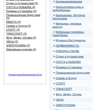
»
Коллекционирование
Отдых и путешествия (0)
»
Компьютерные игры и
ОХОТА и РЫБАЛКА (0)
видеофильмы
Подарки и Сувениры (0)
Промышленная Индустрия
»
Компьютеры, Ноутбуки,
(0)
Оргтехника
РАБОТА (0)
»
Медицина, здоровье,
Сервис и Услуги (0)
красота
СПОРТ (0)
»
Мобильные телефоны,
ТРАНСПОРТ (0)
Смартфоны
Фото, Видео, Оптика (0)
»
Музыка и Инструменты
ЧАСЫ (0)
ЭЛЕКТРОНИКА (0)
»
НЕДВИЖИМОСТЬ
Ювелирные изделия (0)
»
ОДЕЖДА и ОБУВЬ
»
Отдых и путешествия
»
ОХОТА и РЫБАЛКА
»
Подарки и Сувениры
»
Промышленная Индустрия
Украинская Баннерная Сеть
»
Сервис и Услуги
»
СПОРТ
»
ТРАНСПОРТ
»
Фото, Видео, Оптика
»
ЧАСЫ
»
ЭЛЕКТРОНИКА