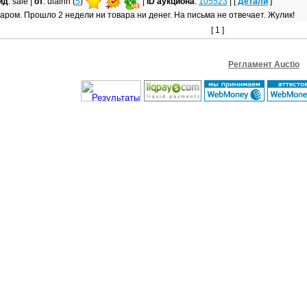
ид
: sale |
от
: ulainn (
5
)
|
ID аукциона
:
105523
| [
Детали
]
варом. Прошло 2 недели ни товара ни денег. На письма не отвечает. Жулик!
[ 1 ]
Регламент Auctio