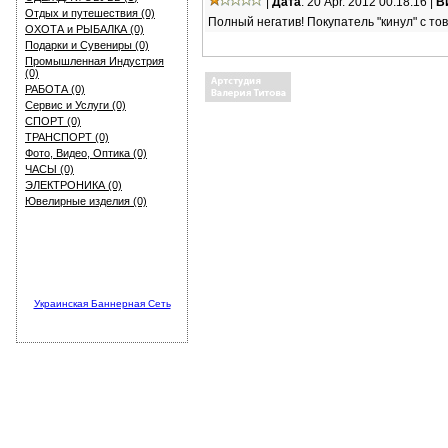
|
Дата
: 20 Apr. 2012 00:18:16 |
В
Отдых и путешествия (0)
Полный негатив! Покупатель "кинул" с то
ОХОТА и РЫБАЛКА (0)
Подарки и Сувениры (0)
Промышленная Индустрия
(0)
РАБОТА (0)
Сервис и Услуги (0)
СПОРТ (0)
ТРАНСПОРТ (0)
Фото, Видео, Оптика (0)
ЧАСЫ (0)
ЭЛЕКТРОНИКА (0)
Ювелирные изделия (0)
Украинская Баннерная Сеть