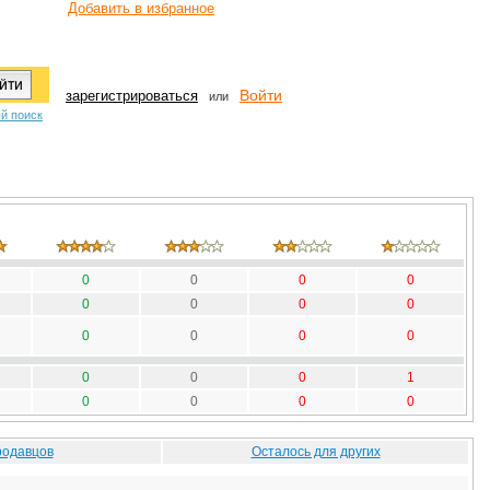
Добавить в избранное
Войти
зарегистрироваться
или
й поиск
0
0
0
0
0
0
0
0
0
0
0
0
0
0
0
1
0
0
0
0
родавцов
Осталось для других