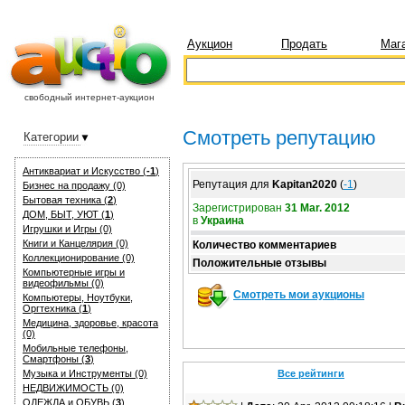
Аукцион
Продать
Маг
свободный интернет-аукцион
Смотреть репутацию
Категории
Антиквариат и Искуcство (
-1
)
Репутация для
Kapitan2020
(
-1
)
Бизнес на продажу (0)
Бытовая техника (
2
)
Зарегистрирован
31 Mar. 2012
ДОМ, БЫТ, УЮТ (
1
)
в
Украина
Игрушки и Игры (0)
Книги и Канцелярия (0)
Количество комментариев
Коллекционирование (0)
Положительные отзывы
Компьютерные игры и
видеофильмы (0)
Смотреть мои аукционы
Компьютеры, Ноутбуки,
Оргтехника (
1
)
Медицина, здоровье, красота
(0)
Мобильные телефоны,
Смартфоны (
3
)
Музыка и Инструменты (0)
Все рейтинги
НЕДВИЖИМОСТЬ (0)
ОДЕЖДА и ОБУВЬ (
3
)