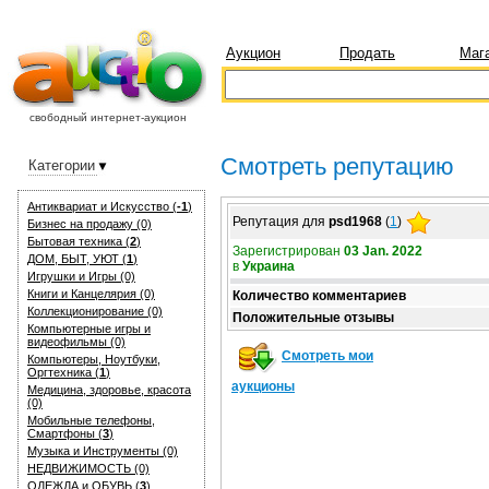
Аукцион
Продать
Маг
свободный интернет-аукцион
Смотреть репутацию
Категории
Антиквариат и Искуcство (
-1
)
Репутация для
psd1968
(
1
)
Бизнес на продажу (0)
Бытовая техника (
2
)
Зарегистрирован
03 Jan. 2022
ДОМ, БЫТ, УЮТ (
1
)
в
Украина
Игрушки и Игры (0)
Книги и Канцелярия (0)
Количество комментариев
Коллекционирование (0)
Положительные отзывы
Компьютерные игры и
видеофильмы (0)
Смотреть мои
Компьютеры, Ноутбуки,
Оргтехника (
1
)
аукционы
Медицина, здоровье, красота
(0)
Мобильные телефоны,
Смартфоны (
3
)
Музыка и Инструменты (0)
НЕДВИЖИМОСТЬ (0)
ОДЕЖДА и ОБУВЬ (
3
)