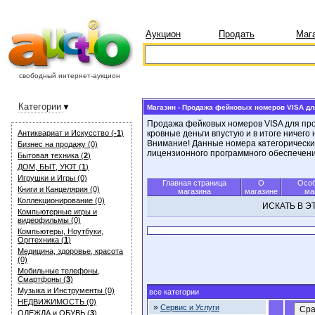
Аукцион
Продать
Маг
свободный интернет-аукцион
Категории
Магазин - Продажа фейковых номеров VISA дл
Продажа фейковых номеров VISA для пров
Антиквариат и Искуcство (
-1
)
кровные деньги впустую и в итоге ничего
Внимание! Данные номера категорически 
Бизнес на продажу (0)
лицензионного программного обеспечения
Бытовая техника (
2
)
ДОМ, БЫТ, УЮТ (
1
)
Игрушки и Игры (0)
Главная страница
О
Особ
Книги и Канцелярия (0)
магазина
магазине
ма
Коллекционирование (0)
ИСКАТЬ В 
Компьютерные игры и
видеофильмы (0)
Компьютеры, Ноутбуки,
Оргтехника (
1
)
Медицина, здоровье, красота
(0)
Мобильные телефоны,
Смартфоны (
3
)
Музыка и Инструменты (0)
все категории
НЕДВИЖИМОСТЬ (0)
»
Сервис и Услуги
ОДЕЖДА и ОБУВЬ (
3
)