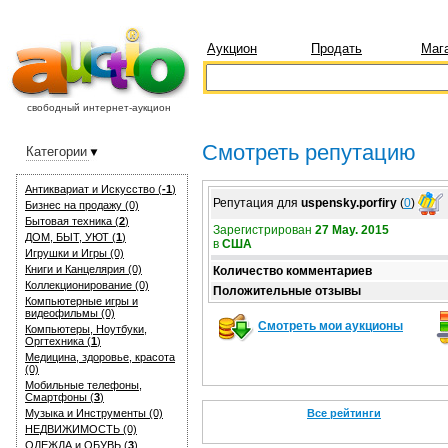
Аукцион
Продать
Маг
свободный интернет-аукцион
Смотреть репутацию
Категории
Антиквариат и Искуcство (
-1
)
Репутация для
uspensky.porfiry
(
0
)
Бизнес на продажу (0)
Бытовая техника (
2
)
Зарегистрирован
27 May. 2015
ДОМ, БЫТ, УЮТ (
1
)
в
США
Игрушки и Игры (0)
Книги и Канцелярия (0)
Количество комментариев
Коллекционирование (0)
Положительные отзывы
Компьютерные игры и
видеофильмы (0)
Смотреть мои аукционы
Компьютеры, Ноутбуки,
Оргтехника (
1
)
Медицина, здоровье, красота
(0)
Мобильные телефоны,
Смартфоны (
3
)
Музыка и Инструменты (0)
Все рейтинги
НЕДВИЖИМОСТЬ (0)
ОДЕЖДА и ОБУВЬ (
3
)