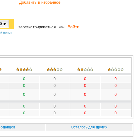
Добавить в избранное
Войти
зарегистрироваться
или
й поиск
0
0
0
0
0
0
0
0
0
0
0
0
0
0
0
0
0
0
0
0
родавцов
Осталось для других